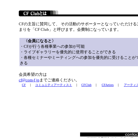
CFの主旨に賛同して、 その活動のサポーターとなっていただける
まりを「CF Club」と呼びます。会費制になっています。
〈会員になると〉
・CFが行う各種事業への参加が可能
・ライブギャラリーを優先的に使用することができる
・各種セミナーやミーティングへの参加を優先的に受けることが
きる
会員希望の方は
cf@com-f.jp
までご連絡ください。
CF
｜
コミュニティアーティスト
｜
CFClub
｜
CFArtists
｜
アーティ