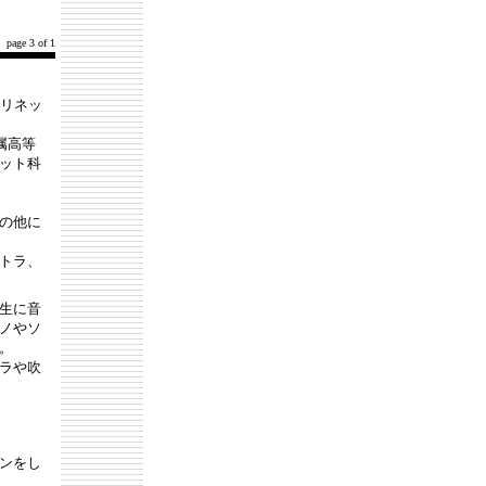
page 3 of 1
ラリネッ
属高等
ット科
の他に
トラ、
生に音
ノやソ
。
ラや吹
ンをし