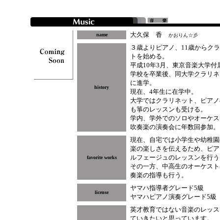
大久保 香
name
かおりん☆彡
３歳よりピアノ、11歳からク
トを始める。
平成10年3月、東京音楽大学付
学校を卒業後、同大学クラリネ
に進学。
history
現在、4年生に在学中。
大学ではクラリネット、ピアノ
も箏のレッスンも受ける。
学内、学外でのソロやオーケス
吹奏楽の演奏会に年数回参加。
現在、自宅では小学生や幼稚園
楽の楽しさを伝えるため、ピア
ルフェージュのレッスンを行う
favorite works
その一方、中高生のオーケスト
奏楽の指導も行う。
ヤマハ指導者グレード5級
license
ヤマハピアノ演奏グレード5級
英才教育ではない音楽のレッス
ていきたいと思っています。