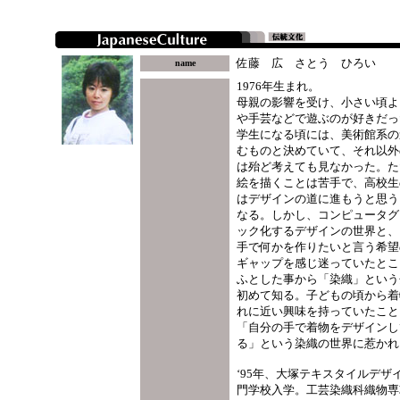
佐藤 広 さとう ひろい
name
1976
年生まれ。
母親の影響を受け、小さい頃よ
や手芸などで遊ぶのが好きだっ
学生になる頃には、美術館系の
むものと決めていて、それ以外
は殆ど考えても見なかった。た
絵を描くことは苦手で、高校生
はデザインの道に進もうと思う
なる。しかし、コンピュータグ
ック化するデザインの世界と、
手で何かを作りたいと言う希望
ギャップを感じ迷っていたとこ
ふとした事から「染織」という
初めて知る。子どもの頃から着
れに近い興味を持っていたこと
「自分の手で着物をデザインし
る」という染織の世界に惹かれ
‘95年、大塚テキスタイルデザ
門学校入学。工芸染織科織物専