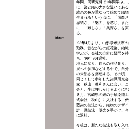
年間、同研究科で1年間学ぶ。
に、染と織の大きな違いである
緯糸の色が重なって始めて織物
生まれるという点に、「面白さ
思議さ」「魅力」を感じ、また
に、「難しさ」「奥深さ」を実
る。
history
‘98年4月より、山形県米沢市
勤務。昔ながらの紅花染、紬織
学ぶが、会社の方針に疑問を持
ち、‘99年9月退社。
地元に戻り、自らの作品創り、
展への参加などする中で、自分
の未熟さを痛感する。その頃、
同じくして参加した染織研究会
家 秋山 眞和さんに会い、こ
会と、半ば押しかけるようにﾔ
８月、宮崎県の綾の手紬染織工
式会社 秋山）に入社する。伝
藍染の技法から、織物のデザイ
計・織技法・販売を手がけ、今
に退社。
今後は、新たな技法も取り入れ