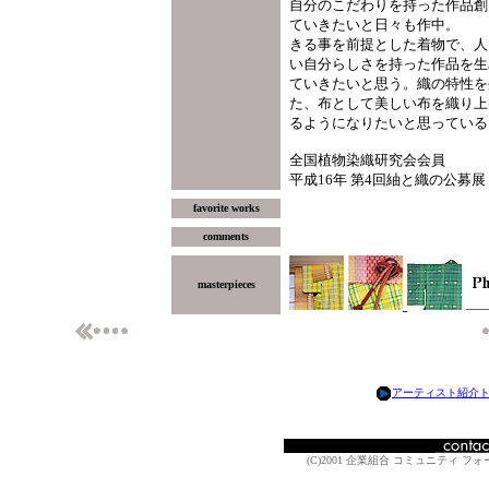
自分のこだわりを持った作品創
ていきたいと日々も作中。
きる事を前提とした着物で、人
い自分らしさを持った作品を生
ていきたいと思う。織の特性を
た、布として美しい布を織り上
るようになりたいと思っている
全国植物染織研究会会員
平成16年 第4回紬と織の公募展
favorite works
comments
masterpieces
アーティスト紹介
(C)2001 企業組合 コミュニティ フォーラム A