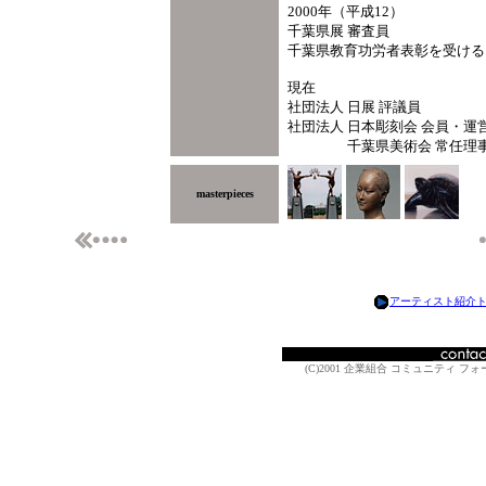
2000年（平成12）
千葉県展 審査員
千葉県教育功労者表彰を受ける
現在
社団法人 日展 評議員
社団法人 日本彫刻会 会員・運
千葉県美術会 常任理
masterpieces
アーティスト紹介
(C)2001 企業組合 コミュニティ フォーラム A