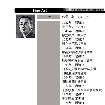
久保 浩
name
くぼ こう
1932年（昭和7）
神戸市で生まれる
1945年（昭和20）
県立神戸一中入学
1952年（昭和27）
県立神戸高校卒業
1956年（昭和31）
甲南大学経済学部卒業
1960年（昭和35）
彫刻家朝倉文夫に師事
1963年（昭和38）
日展初入選 以後連年入選
日彫展奨励賞受賞
1964年（昭和39）
日彫展日彫賞受賞
1977年（昭和52）
千葉県展千葉県美術会賞受賞
1978年（昭和53）
千葉県展 審査員
1979年（昭和54）